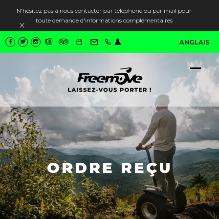
N'hésitez pas à nous contacter par téléphone ou par mail pour
toute demande d'informations complémentaires
Ignorer
ANGLAIS
Ope
Close
mobi
mobi
men
men
ORDRE REÇU