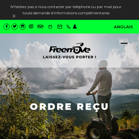
N'hésitez pas à nous contacter par téléphone ou par mail pour
toute demande d'informations complémentaires
Ignorer
ANGLAIS
Ope
Close
mobi
mobi
men
men
ORDRE REÇU