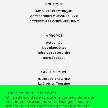
BOUTIQUE
MOBILITÉ ÉLECTRIQUE
ACCESSOIRES ONEWHEEL +XR
ACCESSOIRES ONEWHEEL PINT
À PROPOS
Actualités
Nos plaquettes
Réservez votre visite
Bons cadeaux
SARL FREEMOVE
6, Les Sablons 37150
La Croix en Touraine
02 47 30 95 35
Salut c'est nous... les Cookies !
On a attendu d'être sûrs que le contenu de ce site
vous intéresse avant de vous déranger, mais on
©
Freemove SARL
2026
aimerait bien vous accompagner pendant votre