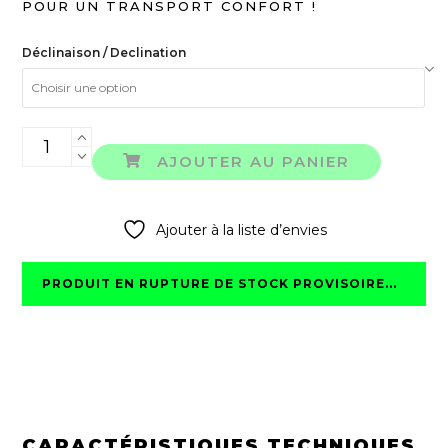
POUR UN TRANSPORT CONFORT !
Déclinaison / Declination
quantité
de
AJOUTER AU PANIER
SUPEROW
BACKPACK
XR/PINT
Ajouter à la liste d’envies
PRODUIT EN RUPTURE DE STOCK PROVISOIRE...
CARACTÉRISTIQUES TECHNIQUES