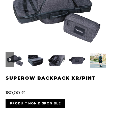
previous
next
slide
slide
SUPEROW BACKPACK XR/PINT
180,00
€
PRODUIT NON DISPONIBLE