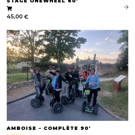
STAGE ONEWHEEL 60′
45,00
€
AMBOISE – COMPLÈTE 90′