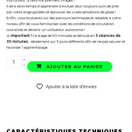
instructeur, à faire vos premiers virages !
Il sera alors temps d’apprendre à évoluer seul, toujours suivi de près
par votre ange gardien et éprouver les vraies sensations de glisse !
Enfin, vous évoluerez sur des parcours techniques et adaptés à votre
niveau afin de vous familiariser avec les conditions de circulation
courantes et devenir un utilisateur autonome !
⚠️
Important !
Ce stage de 90 minutes se déroule en
3 séances de
30 minutes
., idéalement sur 3 jours différents afin de ne pas saturer et
favoriser l’apprentissage.
quantité
de
AJOUTER AU PANIER
STAGE
GYROROUE
90′
Ajouter à la liste d’envies
CARACTÉRISTIQUES TECHNIQUES