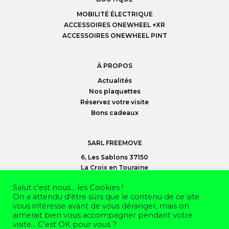
MOBILITÉ ÉLECTRIQUE
ACCESSOIRES ONEWHEEL +XR
ACCESSOIRES ONEWHEEL PINT
À PROPOS
Actualités
Nos plaquettes
Réservez votre visite
Bons cadeaux
SARL FREEMOVE
6, Les Sablons 37150
La Croix en Touraine
02 47 30 95 35
Salut c'est nous... les Cookies !
On a attendu d'être sûrs que le contenu de ce site
vous intéresse avant de vous déranger, mais on
©
Freemove SARL
2026
aimerait bien vous accompagner pendant votre
Mentions légales
visite... C'est OK pour vous ?