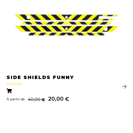
SIDE SHIELDS FUNNY
Note
5.00
sur 5
20,00
€
40,00
€
À partir de