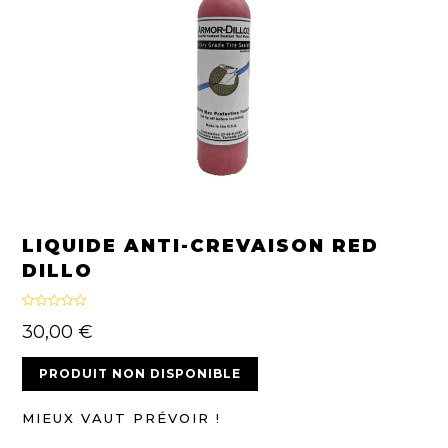
LIQUIDE ANTI-CREVAISON RED
DILLO
Noté
4.64
30,00
€
sur 5
basé sur
notations
client
10
PRODUIT NON DISPONIBLE
MIEUX VAUT PRÉVOIR !