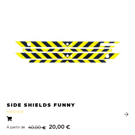
SIDE SHIELDS FUNNY
Note
5.00
sur 5
20,00
€
40,00
€
À partir de