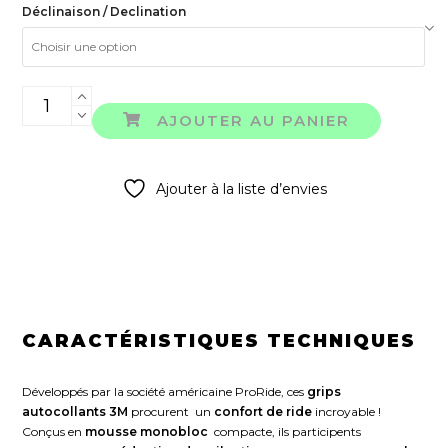
était :
est :
Déclinaison / Declination
110,00 €.
55,00 €.
quantité
de
AJOUTER AU PANIER
GRIP
DARK
SIDE
Ajouter à la liste d’envies
CARACTÉRISTIQUES TECHNIQUES
Développés par la société américaine ProRide, ces
grips
autocollants 3M
procurent un
confort de ride
incroyable !
Conçus en
mousse monobloc
compacte, ils participents