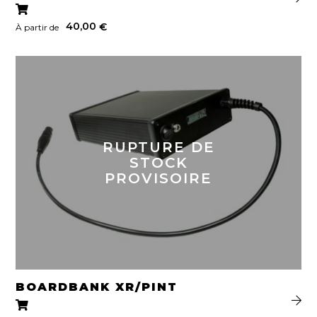
Note
4.50
sur 5
40,00
€
À partir de
RUPTURE DE
STOCK
PROVISOIRE
BOARDBANK XR/PINT