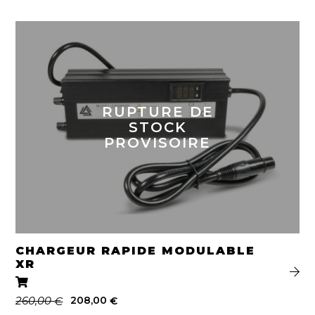
RUPTURE DE
STOCK
PROVISOIRE
CHARGEUR RAPIDE MODULABLE
XR
Le
Le
260,00
208,00
€
€
prix
prix