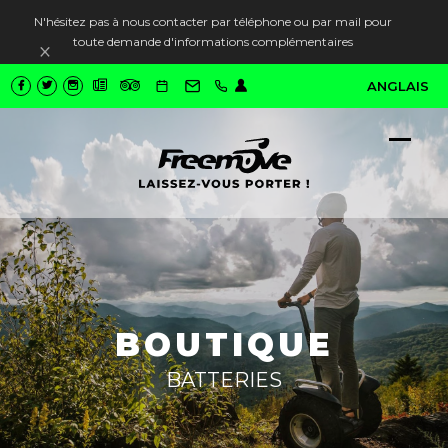
N'hésitez pas à nous contacter par téléphone ou par mail pour
toute demande d'informations complémentaires
Ignorer
ANGLAIS
Ope
Close
mobi
mobi
men
men
BOUTIQUE
BATTERIES