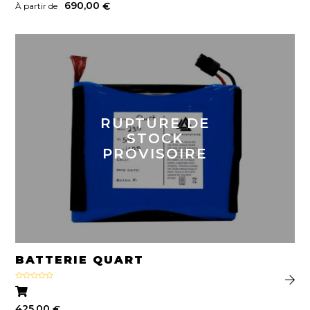
690,00
€
À partir de
RUPTURE DE
STOCK
PROVISOIRE
BATTERIE QUART
Note
4.75
sur 5
425,00
€