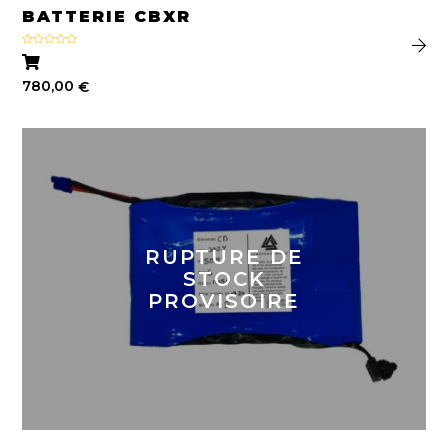
BATTERIE CBXR
Note
4.71
sur 5
780,00
€
RUPTURE DE
STOCK
PROVISOIRE