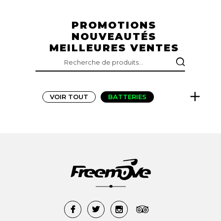
initial
actuel
était :
est :
PROMOTIONS
260,00 €.
208,00 €.
NOUVEAUTÉS
MEILLEURES VENTES
RECHERCHE
POUR :
VOIR TOUT
BATTERIES
BONS CADEAUX
BUMPERS
CHARGEURS
FANGS
FENDERS
FLIGHTFINS
GRIPS
GYRO ROUE
OUTILS
PADS
PNEUS
PROTECTIONS
RAILS
TEXTILE
TRANSPORT