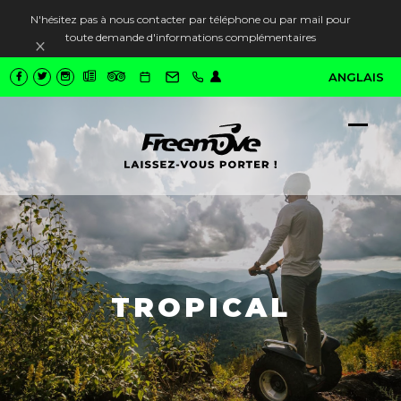
N'hésitez pas à nous contacter par téléphone ou par mail pour
toute demande d'informations complémentaires
Ignorer
ANGLAIS
Ope
Close
mobi
mobi
men
men
TROPICAL