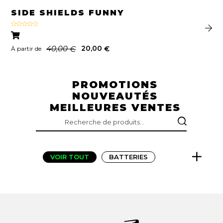
SIDE SHIELDS FUNNY
Note
5.00
sur 5
40,00
20,00
€
€
À partir de
PROMOTIONS
NOUVEAUTÉS
MEILLEURES VENTES
RECHERCHE
POUR :
VOIR TOUT
BATTERIES
BONS CADEAUX
BUMPERS
CHARGEURS
FANGS
FENDERS
FLIGHTFINS
GRIPS