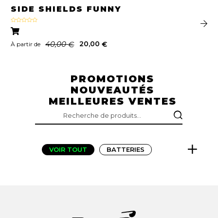
SIDE SHIELDS FUNNY
Note
5.00
sur 5
40,00
20,00
€
€
À partir de
PROMOTIONS
NOUVEAUTÉS
MEILLEURES VENTES
RECHERCHE
POUR :
VOIR TOUT
BATTERIES
BONS CADEAUX
BUMPERS
CHARGEURS
FANGS
FENDERS
FLIGHTFINS
GRIPS