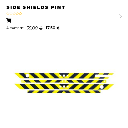
SIDE SHIELDS PINT
Note
4.00
sur 5
35,00
17,50
€
€
À partir de