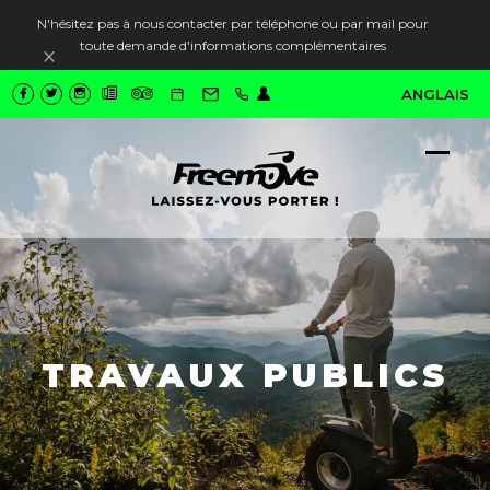
N'hésitez pas à nous contacter par téléphone ou par mail pour
toute demande d'informations complémentaires
Ignorer
ANGLAIS
Ope
Close
mobi
mobi
men
men
TRAVAUX PUBLICS