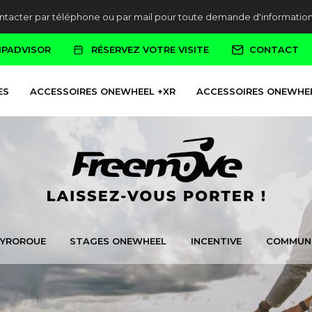
ontacter par téléphone ou par mail pour toute demande d'informati
IPADVISOR
RÉSERVEZ VOTRE VISITE
CONTACT
ES
ACCESSOIRES ONEWHEEL +XR
ACCESSOIRES ONEWHEE
GYROROUE
STAGES ONEWHEEL
INCENTIVE
COMMUN