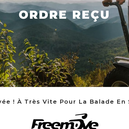
ORDRE REÇU
e ! À Très Vite Pour La Balade En