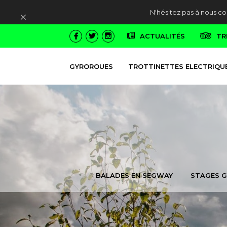
N'hésitez pas à nous c
Ignorer
ACTUALITÉS
TR
GYROROUES
TROTTINETTES ELECTRIQU
BALADES EN SEGWAY
STAGES 