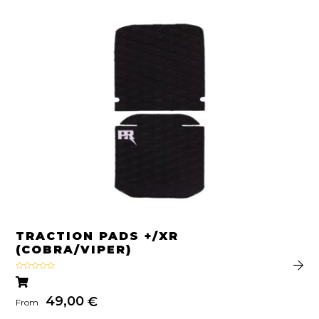
TRACTION PADS +/XR
(COBRA/VIPER)
Rated
5.00
out of 5
49,00
€
From