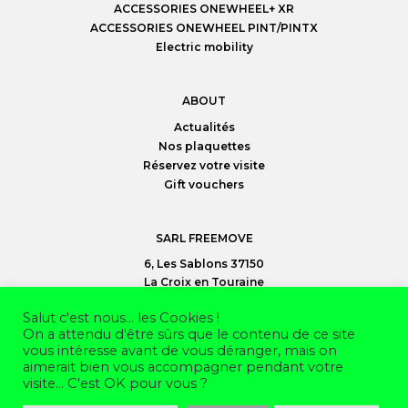
ACCESSORIES ONEWHEEL+ XR
ACCESSORIES ONEWHEEL PINT/PINTX
Electric mobility
ABOUT
Actualités
Nos plaquettes
Réservez votre visite
Gift vouchers
SARL FREEMOVE
6, Les Sablons 37150
La Croix en Touraine
02 47 30 95 35
Salut c'est nous... les Cookies !
On a attendu d'être sûrs que le contenu de ce site
vous intéresse avant de vous déranger, mais on
©
Freemove SARL
2026
aimerait bien vous accompagner pendant votre
Mentions légales
visite... C'est OK pour vous ?
CGV