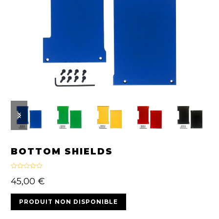
previous
next
slide
slide
BOTTOM SHIELDS
Rated
4.20
45,00
€
out of 5
PRODUIT NON DISPONIBLE